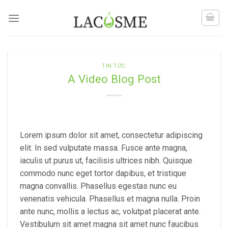
Skip
to
content
TIN TỨC
A Video Blog Post
Lorem ipsum dolor sit amet, consectetur adipiscing
elit. In sed vulputate massa. Fusce ante magna,
iaculis ut purus ut, facilisis ultrices nibh. Quisque
commodo nunc eget tortor dapibus, et tristique
magna convallis. Phasellus egestas nunc eu
venenatis vehicula. Phasellus et magna nulla. Proin
ante nunc, mollis a lectus ac, volutpat placerat ante.
Vestibulum sit amet magna sit amet nunc faucibus