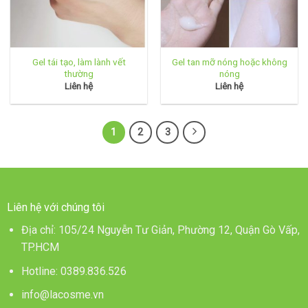
Gel tái tạo, làm lành vết
Gel tan mỡ nóng hoặc không
thường
nóng
Liên hệ
Liên hệ
1
2
3
Liên hệ với chúng tôi
Địa chỉ: 105/24 Nguyễn Tư Giản, Phường 12, Quận Gò Vấp,
TP.HCM
Hotline:
0389.836.526
info@lacosme.vn