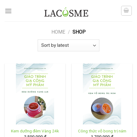
Skip
to
content
HOME
/
SHOP
Kem dưỡng đêm Vàng 24k
Công thức vỗ bong trị nám
2.500.000
₫
1.700.000
₫