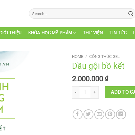
Search
for:
GIỚI THIỆU
KHÓA HỌC MỸ PHẨM
THƯ VIỆN
TIN TỨC
HOME
/
CÔNG THỨC GEL
Dầu gội bồ kết
2.000.000
₫
Dầu gội bồ kết quantity
ADD TO C