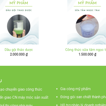
Dầu gội thảo dược
Công thức sữa tắm ngọc t
2.000.000
₫
1.500.000
₫
ụ
Gia công mỹ phẩm
tạo chuyển giao công thức
Đóng gói san chiết thành p
ển giao CN máy móc sản xuất
Hỗ trợ pháp lý doanh nghiệp
 kế thi công nhà máy